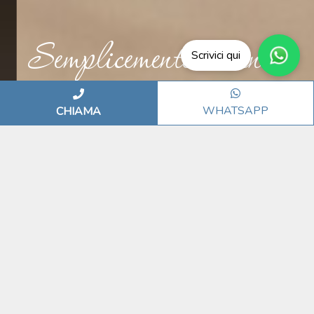
Semplicemente vacanza
Scrivici qui
WHATSAPP
CHIAMA
SERENITÀ, IL TUO B&B A
BELLARIA
Vacanze comode in libertà