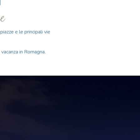
I
e
iazze e le principali vie
a vacanza in Romagna.