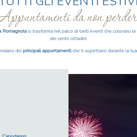
TUTTI GLI EVENTI ESTIV
Appuntamenti da non perder
ra Romagnola
si trasforma nel palco di tanti eventi che colorano le p
dei centri cittadini.
endario dei
principali appuntamenti
che ti aspettano durante la tu
 ‘
Capodanno