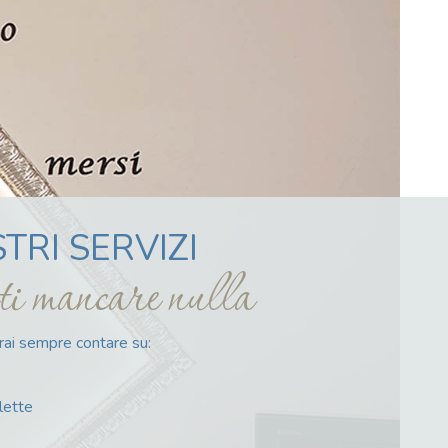
STRI SERVIZI
ti mancare nulla
trai sempre contare su:
lette