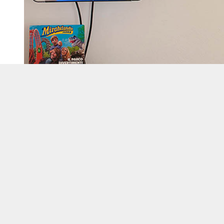
Colazione "4 stelle"
E' raro trovare persone disponibili, gentili e cor
Camere semplici ma confortevoli. Colazione ecce
Sconto in alcuni ottimi ristoranti della zona e sui b
Momi