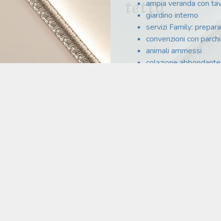
ampia veranda con tav
giardino interno
servizi Family: prepara
convenzioni con parchi
animali ammessi
colazione abbondante 
diali come i gestori di questo B&B.
llente.
iglietti per i parchi divertimento della riviera.