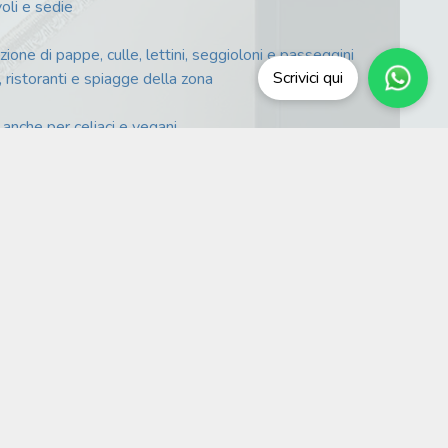
oli e sedie
zione di pappe, culle, lettini, seggioloni e passeggini
Scrivici qui
, ristoranti e spiagge della zona
anche per celiaci e vegani